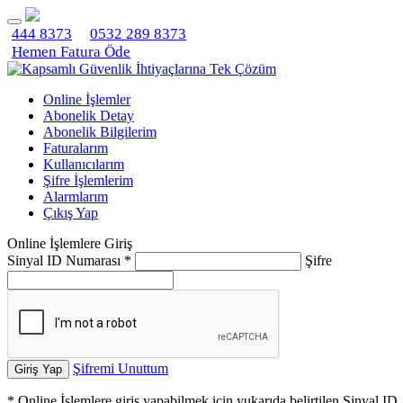
444 8373
0532 289 8373
Hemen Fatura Öde
Online İşlemler
Abonelik Detay
Abonelik Bilgilerim
Faturalarım
Kullanıcılarım
Şifre İşlemlerim
Alarmlarım
Çıkış Yap
Online İşlemlere Giriş
Sinyal ID Numarası *
Şifre
Şifremi Unuttum
Giriş Yap
* Online İşlemlere giriş yapabilmek için yukarıda belirtilen Sinyal ID